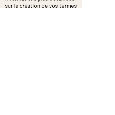
sur la création de vos termes
et conditions.
06 32 56 50 98
contact@fonds-rose-
croix.org